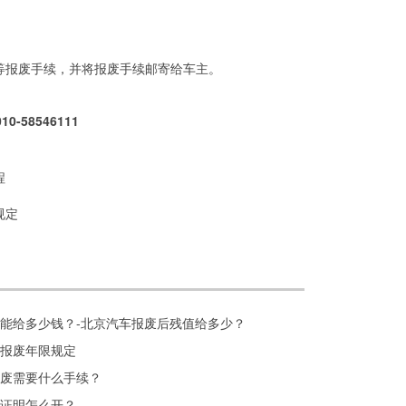
等报废手续，并将报废手续邮寄给车主。
8546111
程
规定
能给多少钱？-北京汽车报废后残值给多少？
报废年限规定
废需要什么手续？
证明怎么开？