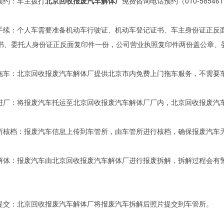
话预约：车主拨打
北京回收报废汽车解体厂
免费咨询电话预约（010-5854
备手续：个人车需要准备机动车行驶证、机动车登记证书、车主身份证正反
书、委托人身份证正反面复印件一份，公司营业执照复印件两份盖公章、
约拖车：北京回收报废汽车解体厂提供北京市内免费上门拖车服务，不需要
辆进厂：将报废汽车托运至北京回收报废汽车解体厂厂内，北京回收报废汽
管所核档：报废汽车信息上传到车管所，由车管所进行核档，确保报废汽车
废解体：报废汽车由北京回收报废汽车解体厂进行报废拆解，拆解过程会有
片提交：北京回收报废汽车解体厂将报废汽车拆解后照片提交到车管所。