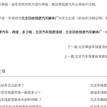
管所审核：由车管所对照片进行审核，最后将报废汽车从系统中注销。
废手续：车管所与
北京回收报废汽车解体厂
为车主出具《机动车注销证明》
废汽车，残值，多少钱，北京汽车报废流程，北京回收报废汽车解体厂：010-5
下一篇:
北京事故车报废流
上一篇:
北京汽车报废标准新
文章
机动车怎么处理？
北京车报废
小货车报废年限一般是多少？
柴油车强制
汽车报废需要多长的时间呢 ？
北京车辆报
3年北京机动车报废标准新规定
机动车灭失