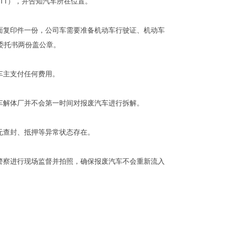
6111），并告知汽车所在位置。
面复印件一份，公司车需要准备机动车行驶证、机动车
委托书两份盖公章。
车主支付任何费用。
车解体厂并不会第一时间对报废汽车进行拆解。
无查封、抵押等异常状态存在。
警察进行现场监督并拍照，确保报废汽车不会重新流入