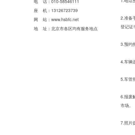
1.电
电 话：010-58546111
座 机：13126723739
2.准
网 站：
www.hsbfc.net
登记证
地 址：北京市各区均有服务地点
3.预
4.车
5.车
6.报
市场。
7.照